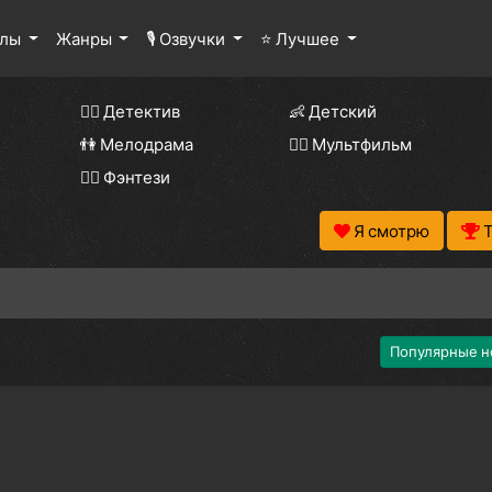
алы
Жанры
🎙 Озвучки
⭐ Лучшее
🕵️‍♂️ Детектив
👶 Детский
👫 Мелодрама
🧚‍♀️ Мультфильм
🧝‍♂️ Фэнтези
Я смотрю
Популярные н