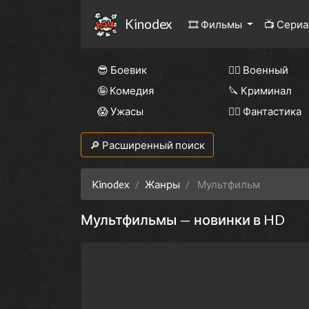
Kinodex
🎞 Фильмы
📺 Сери
😎 Боевик
👨‍✈️ Военный
🤪 Комедия
🔪 Криминал
😱 Ужасы
🧙‍♀️ Фантастика
🔎 Расширенный поиск
Kinodex
Жанры
Мультфильм
Мультфильмы — новинки в HD