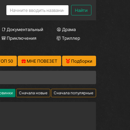
Найти
📑 Документальный
😫 Драма
🎒 Приключения
🤯 Триллер
ТОП 50
МНЕ ПОВЕЗЕТ
Подборки
овинки
Сначала новые
Сначала популярные