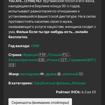
You Are... (1988) HD:
Уругвайский посол и его жена,
находящиеся в Берлине конца 30-х годов,
испытывают разногласия по отношению к
установившейся фашистской диктатуре. Не в силах
противостоять насилию своего мужа,
оказывающего услуги нацистам, женщина сходит с
ума.
Фильм Если ты где-нибудь есть... онлайн
бесплатно.
Год выхода:
1988
Страна:
Франция
🇫🇷
Польша
🇵🇱
Великобритания
🇬🇧
Италия
🇮🇹
Германия (ФРГ)
🇩🇪
Жанр:
мелодрама
👫
драма
😫
военный
👨‍✈️
В категориях:
Зарубежные фильмы
Фильмы
Рейтинг IMDb:
6.3 из 10
Скриншоты (внимание спойлеры)