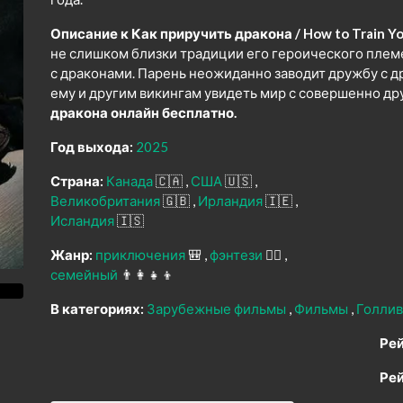
Описание к Как приручить дракона / How to Train Yo
не слишком близки традиции его героического плем
с драконами. Парень неожиданно заводит дружбу с 
ему и другим викингам увидеть мир с совершенно др
дракона онлайн бесплатно.
Год выхода:
2025
Страна:
Канада
🇨🇦
США
🇺🇸
Великобритания
🇬🇧
Ирландия
🇮🇪
Исландия
🇮🇸
Жанр:
приключения
🎒
фэнтези
🧝‍♂️
семейный
👨‍👩‍👧‍👦
В категориях:
Зарубежные фильмы
Фильмы
Голли
Рей
Рей