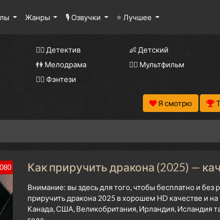
алы
Жанры
🎙 Озвучки
⭐ Лучшее
🕵️‍♂️ Детектив
👶 Детский
👫 Мелодрама
🧚‍♀️ Мультфильм
🧝‍♂️ Фэнтези
Я смотрю
Как приручить дракона (2025) — ка
080
Внимание: вы здесь для того, чтобы бесплатно и без
приручить дракона 2025 в хорошем HD качестве и на
Канада, США, Великобритания, Ирландия, Исландия 
года.