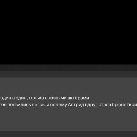
 один в один, только с живыми актёрами
гов появились негры и почему Астрид вдруг стала брюнеткой