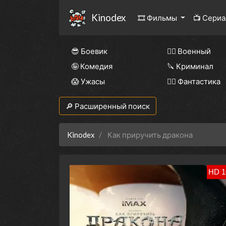
Kinodex
🎞 Фильмы
📺 Сери
😎 Боевик
👨‍✈️ Военный
🤪 Комедия
🔪 Криминал
😱 Ужасы
🧙‍♀️ Фантастика
🔎 Расширенный поиск
Kinodex
Как приручить дракона
HD 1