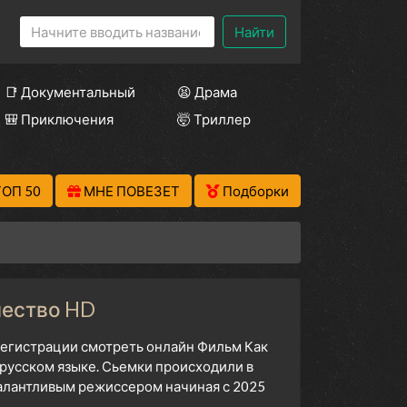
Найти
📑 Документальный
😫 Драма
🎒 Приключения
🤯 Триллер
ТОП 50
МНЕ ПОВЕЗЕТ
Подборки
чество HD
 регистрации смотреть онлайн Фильм Как
 русском языке. Сьемки происходили в
талантливым режиссером начиная с 2025