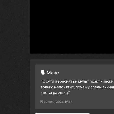
🗣 Макс
по сути переснятый мульт практически
только непонятно, почему среди викин
инстаграмщиц?
🗓 10 июня 2025, 19:37