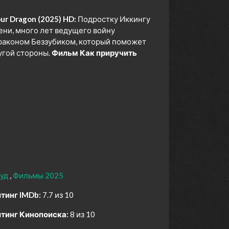
ur Dragon (2025) HD:
Подростку Иккингу
ени, много лет ведущего войну
драконом Беззубиком, который поможет
угой стороны.
Фильм Как приручить
вуд
Фильмы 2025
тинг IMDb:
7.7 из 10
тинг Кинопоиска:
8 из 10