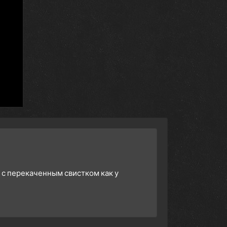
 с перекаченным свистком как у