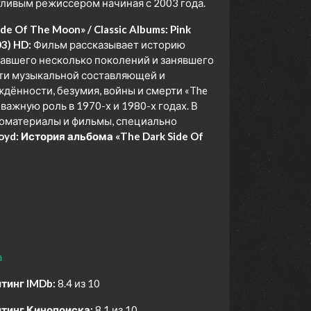
ливым режиссером начиная с 2003 года.
e Of The Moon» / Classic Albums: Pink
03) HD:
Фильм рассказывает историю
овавшего несколько поколений и занявшего
сти музыкальной составляющей и
дённости, безумия, войны и смерти «The
важную роль в 1970-х и 1980-х годах. В
оматериалы и фильмы, специально
oyd: История альбома «The Dark Side Of
а
тинг IMDb:
8.4 из 10
тинг Кинопоиска:
8.1 из 10