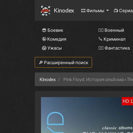
Kinodex
🎞 Фильмы
📺 Сери
😎 Боевик
👨‍✈️ Военный
🤪 Комедия
🔪 Криминал
😱 Ужасы
🧙‍♀️ Фантастика
🔎 Расширенный поиск
Kinodex
Pink Floyd: История альбома «Th
HD 1