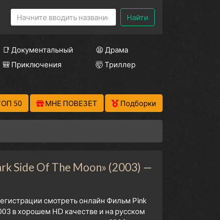
Найти
📑 Документальный
😫 Драма
🎒 Приключения
🤯 Триллер
ТОП 50
МНЕ ПОВЕЗЕТ
Подборки
rk Side Of The Moon» (2003) —
 регистрации смотреть онлайн Фильм Pink
2003 в хорошем HD качестве и на русском