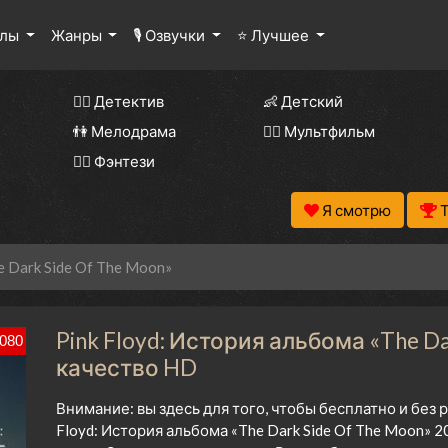
алы
Жанры
🎙 Озвучки
⭐ Лучшее
🕵️‍♂️ Детектив
👶 Детский
👫 Мелодрама
🧚‍♀️ Мультфильм
🧝‍♂️ Фэнтези
Я смотрю
e Dark Side Of The Moon»
Pink Floyd: История альбома «The Da
080
качество HD
Внимание: вы здесь для того, чтобы бесплатно и без
Floyd: История альбома «The Dark Side Of The Moon» 