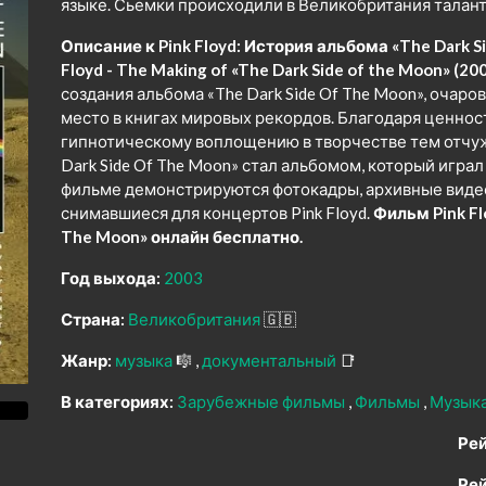
языке. Сьемки происходили в Великобритания талант
Описание к Pink Floyd: История альбома «The Dark Sid
Floyd - The Making of «The Dark Side of the Moon» (20
создания альбома «The Dark Side Of The Moon», очар
место в книгах мировых рекордов. Благодаря ценно
гипнотическому воплощению в творчестве тем отчуж
Dark Side Of The Moon» стал альбомом, который играл 
фильме демонстрируются фотокадры, архивные виде
снимавшиеся для концертов Pink Floyd.
Фильм Pink Fl
The Moon» онлайн бесплатно.
Год выхода:
2003
Страна:
Великобритания
🇬🇧
Жанр:
музыка
🎼
документальный
📑
В категориях:
Зарубежные фильмы
Фильмы
Музык
Рей
Рей