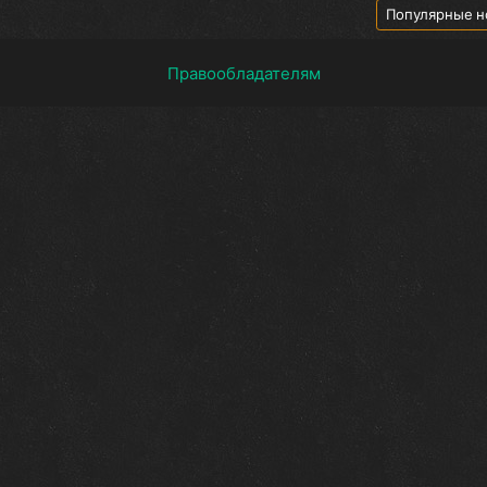
Популярные н
Правообладателям