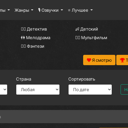
алы
Жанры
🎙 Озвучки
⭐ Лучшее
🕵️‍♂️ Детектив
👶 Детский
👫 Мелодрама
🧚‍♀️ Мультфильм
🧝‍♂️ Фэнтези
Я смотрю
Страна
Сортировать
Н
а