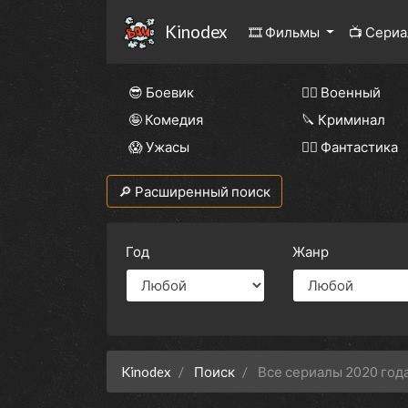
Kinodex
🎞 Фильмы
📺 Сери
😎 Боевик
👨‍✈️ Военный
🤪 Комедия
🔪 Криминал
😱 Ужасы
🧙‍♀️ Фантастика
🔎 Расширенный поиск
Год
Жанр
Kinodex
Поиск
Все сериалы 2020 год