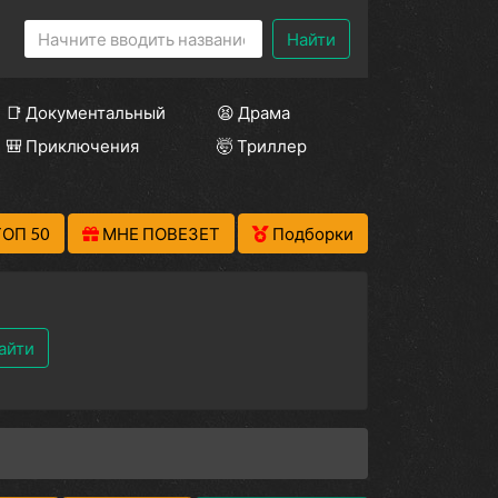
Найти
📑 Документальный
😫 Драма
🎒 Приключения
🤯 Триллер
ТОП 50
МНЕ ПОВЕЗЕТ
Подборки
айти