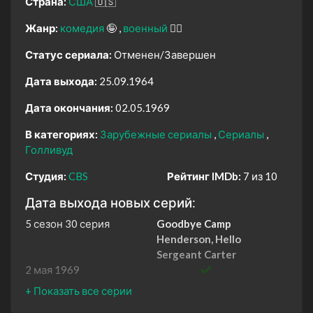
Страна:
США
🇺🇸
Жанр:
комедия
🤪
военный
👨‍✈️
Статус сериала:
Отменен/Завершен
Дата выхода:
25.09.1964
Дата окончания:
02.05.1969
В категориях:
Зарубежные сериалы
Сериалы
Голливуд
Студия:
CBS
Рейтинг IMDb:
7 из 10
Дата выхода новых серий:
5 сезон 30 серия
Goodbye Camp
Henderson, Hello
Sergeant Carter
2 мая 1969
5 сезон 29 серия
My Fair Sister
25 апреля 1969